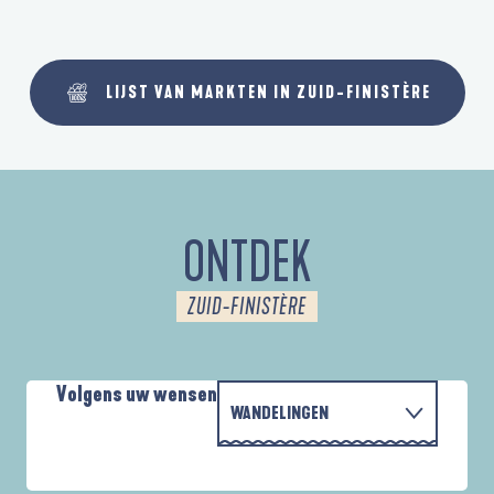
LIJST VAN MARKTEN IN ZUID-FINISTÈRE
ONTDEK
ZUID-FINISTÈRE
Volgens uw wensen
WANDELINGEN
MET DE FAMILIE
D'UN PORT À L'AUTRE
A