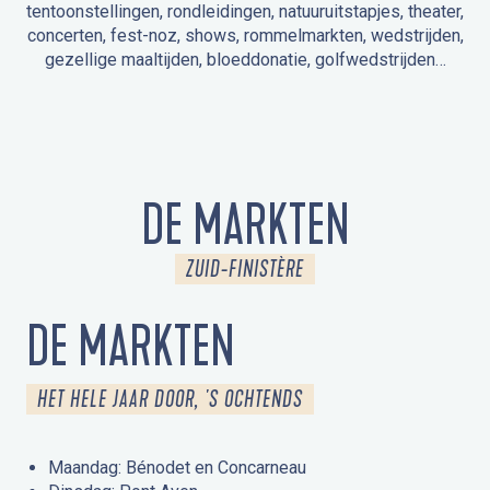
tentoonstellingen, rondleidingen, natuuruitstapjes, theater,
concerten, fest-noz, shows, rommelmarkten, wedstrijden,
gezellige maaltijden, bloeddonatie, golfwedstrijden…
EVENEMENTEN IN LA FORÊT-FOUESNANT
EVENEMENTEN IN DE OMGEVING
FEST NOZ
MARKTEN
VUURWERK
OPEN MONUMENTENDAGEN
UITSTAPJE IN DE NATUUR / RONDLEIDING
ANIMATIE VOOR KINDEREN
DE MARKTEN
ZUID-FINISTÈRE
DE MARKTEN
HET HELE JAAR DOOR, 'S OCHTENDS
Maandag: Bénodet en Concarneau