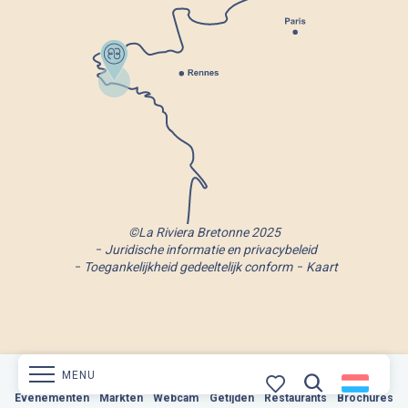
©La Riviera Bretonne 2025
Juridische informatie en privacybeleid
Toegankelijkheid gedeeltelijk conform
Kaart
MENU
Evenementen
Markten
Webcam
Markten
Getijden
Webcam
Restaurants
Getijden
Brochures
Restaurants
Brochures
Zoek op