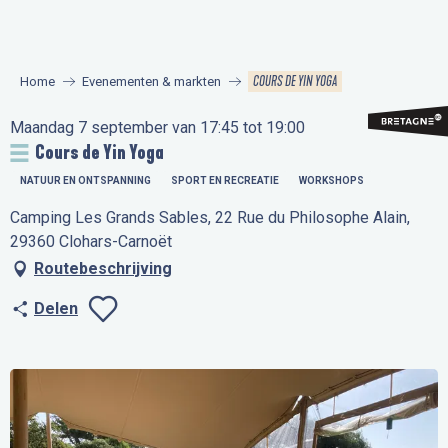
Aller
au
contenu
COURS DE YIN YOGA
Home
Evenementen & markten
principal
Maandag 7 september van 17:45 tot 19:00
Cours de Yin Yoga
NATUUR EN ONTSPANNING
SPORT EN RECREATIE
WORKSHOPS
Camping Les Grands Sables, 22 Rue du Philosophe Alain,
29360 Clohars-Carnoët
Routebeschrijving
Delen
Ajouter aux favo