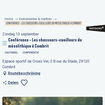
Aller
au
contenu
Home
Evenementen & markten
principal
CONFÉRENCE - LES CHASSEURS-CUEILLEURS DU MÉSOLITHIQUE À COMBRIT
Zondag 13 september
Conférence - Les chasseurs-cueilleurs du
mésolithique à Combrit
CULTUREEL
CONFERENTIE
Espace sportif de Croas Ver, 2 B rue du Stade, 29120
Combrit
Routebeschrijving
Delen
Ajouter aux favo