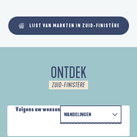
LIJST VAN MARKTEN IN ZUID-FINISTÈRE
ONTDEK
ZUID-FINISTÈRE
Volgens uw wensen
WANDELINGEN
MET DE FAMILIE
AUTOUR DES DEUX ANSES
A