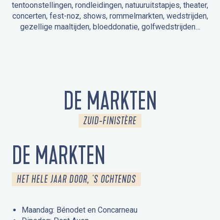
tentoonstellingen, rondleidingen, natuuruitstapjes, theater,
concerten, fest-noz, shows, rommelmarkten, wedstrijden,
gezellige maaltijden, bloeddonatie, golfwedstrijden…
EVENEMENTEN IN LA FORÊT-FOUESNANT
EVENEMENTEN IN DE OMGEVING
FEST NOZ
MARKTEN
VUURWERK
OPEN MONUMENTENDAGEN
UITSTAPJE IN DE NATUUR / RONDLEIDING
ANIMATIE VOOR KINDEREN
DE MARKTEN
ZUID-FINISTÈRE
DE MARKTEN
HET HELE JAAR DOOR, 'S OCHTENDS
Maandag: Bénodet en Concarneau