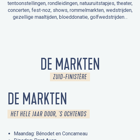
tentoonstellingen, rondleidingen, natuuruitstapjes, theater,
concerten, fest-noz, shows, rommelmarkten, wedstrijden,
gezellige maaltijden, bloeddonatie, golfwedstrijden…
EVENEMENTEN IN LA FORÊT-FOUESNANT
EVENEMENTEN IN DE OMGEVING
FEST NOZ
MARKTEN
VUURWERK
OPEN MONUMENTENDAGEN
UITSTAPJE IN DE NATUUR / RONDLEIDING
ANIMATIE VOOR KINDEREN
DE MARKTEN
ZUID-FINISTÈRE
DE MARKTEN
HET HELE JAAR DOOR, 'S OCHTENDS
Maandag: Bénodet en Concarneau