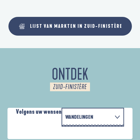
LIJST VAN MARKTEN IN ZUID-FINISTÈRE
ONTDEK
ZUID-FINISTÈRE
Volgens uw wensen
WANDELINGEN
PARCOURS D'INTERPRÉTATION DE L'ANSE
MET DE FAMILIE
DE LA FORÊT
A