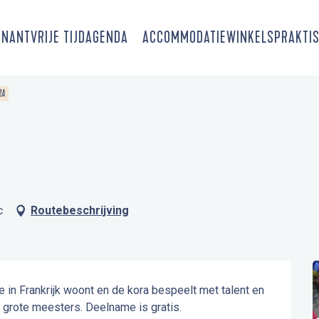
SNANT
VRIJE TIJD
AGENDA
ACCOMMODATIE
WINKELS
PRAKTIS
RA
c
Routebeschrijving
 in Frankrijk woont en de kora bespeelt met talent en 
le grote meesters. Deelname is gratis.