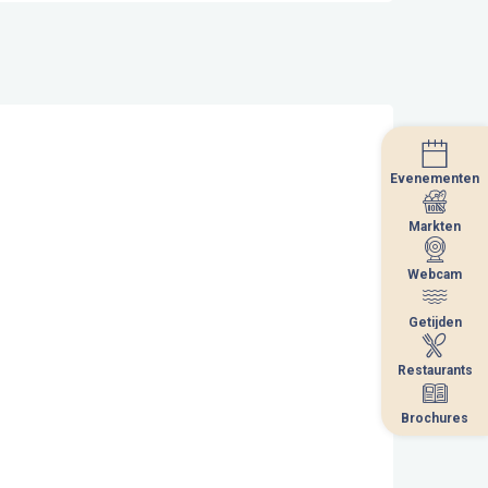
Evenementen
Evenementen
Markten
Markten
Webcam
Webcam
Getijden
Getijden
Restaurants
Restaurants
Brochures
Brochures