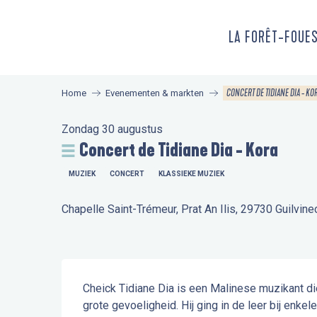
Aller
au
LA FORÊT-FOUE
contenu
principal
CONCERT DE TIDIANE DIA - KO
Home
Evenementen & markten
Zondag 30 augustus
Concert de Tidiane Dia - Kora
MUZIEK
CONCERT
KLASSIEKE MUZIEK
Chapelle Saint-Trémeur, Prat An Ilis, 29730 Guilvine
Beschrijving
Cheick Tidiane Dia is een Malinese muzikant die
grote gevoeligheid. Hij ging in de leer bij enke