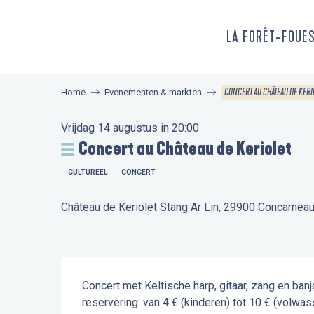
Aller
au
LA FORÊT-FOUE
contenu
principal
CONCERT AU CHÂTEAU DE KERI
Home
Evenementen & markten
Vrijdag 14 augustus in 20:00
Concert au Château de Keriolet
CULTUREEL
CONCERT
Château de Keriolet Stang Ar Lin, 29900 Concarnea
Beschrijving
Concert met Keltische harp, gitaar, zang en banjo
reservering: van 4 € (kinderen) tot 10 € (volwas