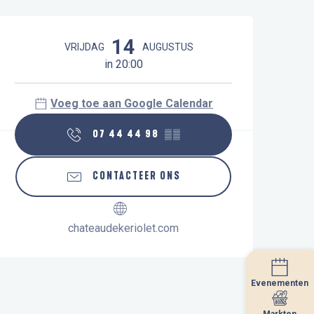
Openingstijden en contactgegeve
14
VRIJDAG
AUGUSTUS
in 20:00
Voeg toe aan Google Calendar
07 44 44 98
▒▒
CONTACTEER ONS
chateaudekeriolet.com
Evenementen
Evenementen
Markten
Markten