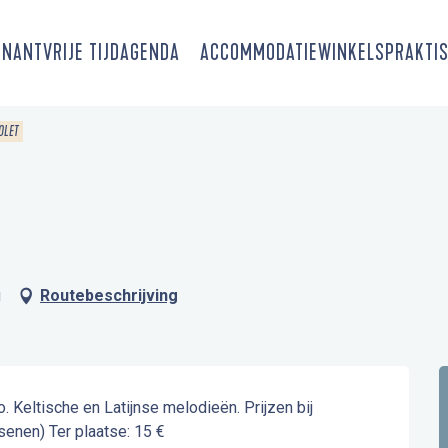
SNANT
VRIJE TIJD
AGENDA
ACCOMMODATIE
WINKELS
PRAKTIS
OLET
u
Routebeschrijving
. Keltische en Latijnse melodieën. Prijzen bij 
senen) Ter plaatse: 15 €