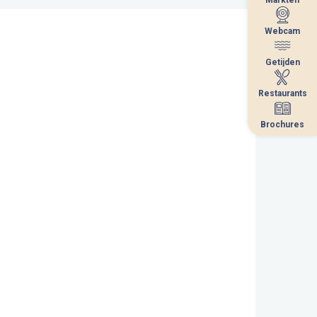
Webcam
Webcam
Getijden
Getijden
Restaurants
Restaurants
Brochures
Brochures