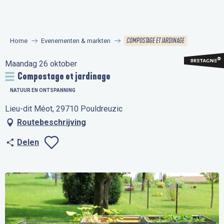
Aller
au
contenu
COMPOSTAGE ET JARDINAGE
Home
Evenementen & markten
principal
Maandag 26 oktober
Compostage et jardinage
NATUUR EN ONTSPANNING
Lieu-dit Méot, 29710 Pouldreuzic
Routebeschrijving
Delen
Ajouter aux favo