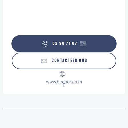
02 98 71 07
▒▒
CONTACTEER ONS
www.begporz.bzh