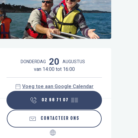
Openingstijden en contactgegeve
20
DONDERDAG
AUGUSTUS
van 14:00 tot 16:00
Voeg toe aan Google Calendar
02 98 71 07
▒▒
CONTACTEER ONS