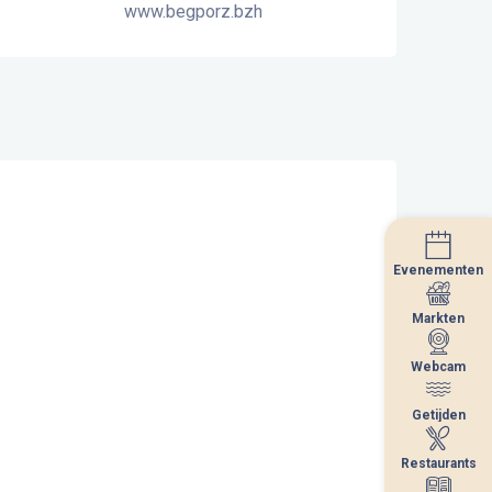
www.begporz.bzh
Evenementen
Evenementen
Markten
Markten
Webcam
Webcam
Getijden
Getijden
Restaurants
Restaurants