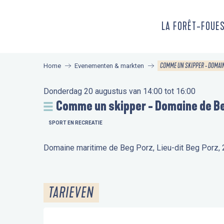
Aller
au
LA FORÊT-FOUE
contenu
principal
COMME UN SKIPPER - DOMAIN
Home
Evenementen & markten
Donderdag 20 augustus van 14:00 tot 16:00
Comme un skipper - Domaine de B
SPORT EN RECREATIE
Domaine maritime de Beg Porz, Lieu-dit Beg Porz
TARIEVEN