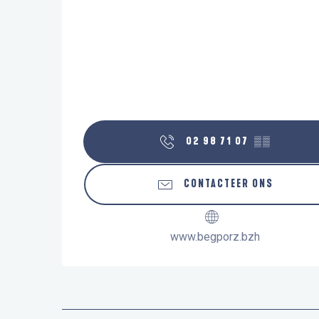
02 98 71 07
▒▒
CONTACTEER ONS
www.begporz.bzh