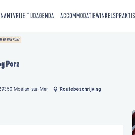
SNANT
VRIJE TIJD
AGENDA
ACCOMMODATIE
WINKELS
PRAKTIS
E DE BEG PORZ
eg Porz
, 29350 Moëlan-sur-Mer
Routebeschrijving