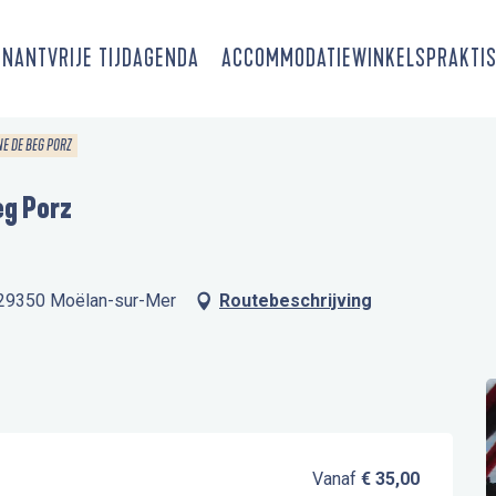
SNANT
VRIJE TIJD
AGENDA
ACCOMMODATIE
WINKELS
PRAKTIS
E DE BEG PORZ
eg Porz
, 29350 Moëlan-sur-Mer
Routebeschrijving
Vanaf
€ 35,00