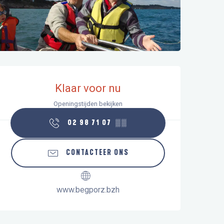
Openingstijden en contactgegeve
Klaar voor nu
Openingstijden bekijken
02 98 71 07
▒▒
CONTACTEER ONS
www.begporz.bzh