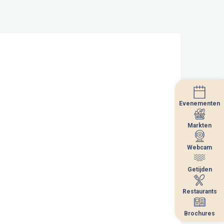
Evenementen
Evenementen
Markten
Markten
Webcam
Webcam
Getijden
Getijden
Restaurants
Restaurants
Brochures
Brochures