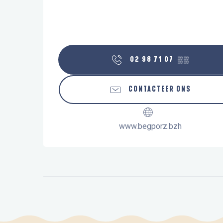
02 98 71 07
▒▒
CONTACTEER ONS
www.begporz.bzh