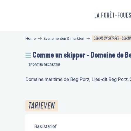
Aller
au
LA FORÊT-FOUE
contenu
principal
COMME UN SKIPPER - DOMAIN
Home
Evenementen & markten
Comme un skipper - Domaine de B
SPORT EN RECREATIE
Domaine maritime de Beg Porz, Lieu-dit Beg Porz
TARIEVEN
Basistarief