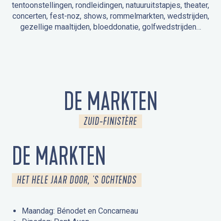
tentoonstellingen, rondleidingen, natuuruitstapjes, theater,
concerten, fest-noz, shows, rommelmarkten, wedstrijden,
gezellige maaltijden, bloeddonatie, golfwedstrijden…
EVENEMENTEN IN LA FORÊT-FOUESNANT
EVENEMENTEN IN DE OMGEVING
FEST NOZ
MARKTEN
VUURWERK
OPEN MONUMENTENDAGEN
UITSTAPJE IN DE NATUUR / RONDLEIDING
ANIMATIE VOOR KINDEREN
DE MARKTEN
ZUID-FINISTÈRE
DE MARKTEN
HET HELE JAAR DOOR, 'S OCHTENDS
Maandag: Bénodet en Concarneau