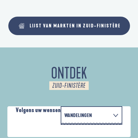
LIJST VAN MARKTEN IN ZUID-FINISTÈRE
ONTDEK
ZUID-FINISTÈRE
Volgens uw wensen
WANDELINGEN
PARCOURS D'INTERPRÉTATION DE L'ANSE
MET DE FAMILIE
DE LA FORÊT
D