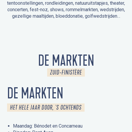
tentoonstellingen, rondleidingen, natuuruitstapjes, theater,
concerten, fest-noz, shows, rommelmarkten, wedstrijden,
gezellige maaltijden, bloeddonatie, golfwedstrijden…
EVENEMENTEN IN LA FORÊT-FOUESNANT
EVENEMENTEN IN DE OMGEVING
FEST NOZ
MARKTEN
VUURWERK
OPEN MONUMENTENDAGEN
UITSTAPJE IN DE NATUUR / RONDLEIDING
ANIMATIE VOOR KINDEREN
DE MARKTEN
ZUID-FINISTÈRE
DE MARKTEN
HET HELE JAAR DOOR, 'S OCHTENDS
Maandag: Bénodet en Concarneau