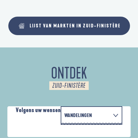
LIJST VAN MARKTEN IN ZUID-FINISTÈRE
ONTDEK
ZUID-FINISTÈRE
Volgens uw wensen
WANDELINGEN
P
MET DE FAMILIE
AUTOUR DES DEUX ANSES
D