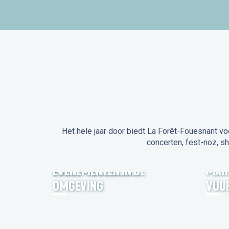
Het hele jaar door biedt La Forêt-Fouesnant vo
concerten, fest-noz, s
EVENEMENTEN IN LA
FORÊT-FOUESNANT
EVENEMENTEN IN DE
MAR
OMGEVING
VUU
FEST NOZ