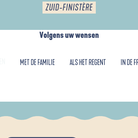
ZUID-FINISTÈRE
Volgens uw wensen
EN
MET DE FAMILIE
ALS HET REGENT
IN DE F
DE L'ANSE DE LA FORÊT