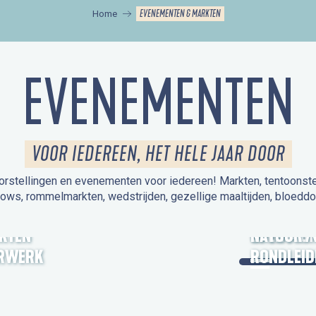
EVENEMENTEN & MARKTEN
Home
EVENEMENTEN
VOOR IEDEREEN, HET HELE JAAR DOOR
orstellingen en evenementen voor iedereen! Markten, tentoonstelli
hows, rommelmarkten, wedstrijden, gezellige maaltijden, bloeddo
UITSTAPJE
KTEN
OPEN MO
NATUUR /
RWERK
RONDLEID