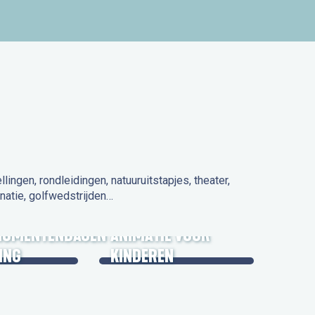
ngen, rondleidingen, natuuruitstapjes, theater,
natie, golfwedstrijden…
 IN DE
NUMENTENDAGEN
ANIMATIE VOOR
ING
KINDEREN