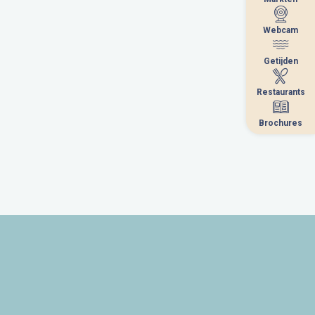
Webcam
Webcam
Getijden
Getijden
Restaurants
Restaurants
Brochures
Brochures