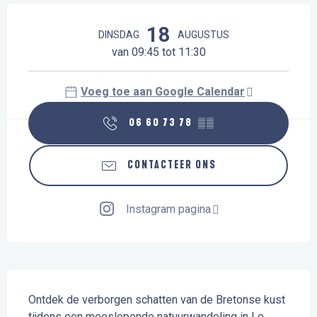
Openingstijden en contactgegevens
18
DINSDAG
AUGUSTUS
van 09:45 tot 11:30
Voeg toe aan Google Calendar
06 60 73 78
▒▒
CONTACTEER ONS
Instagram pagina
Beschrijving
Ontdek de verborgen schatten van de Bretonse kust 
tijdens een meeslepende natuurwandeling in Le 