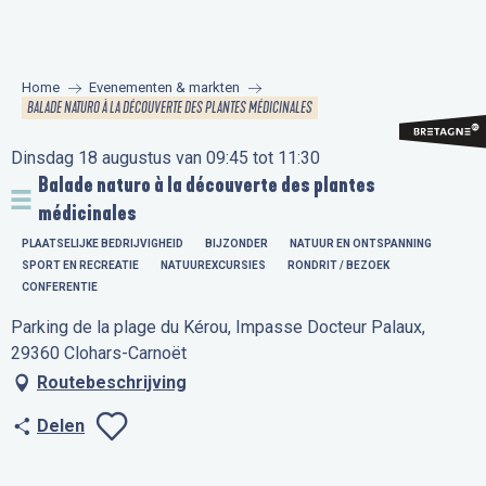
Aller
au
contenu
Home
Evenementen & markten
principal
BALADE NATURO À LA DÉCOUVERTE DES PLANTES MÉDICINALES
Dinsdag 18 augustus van 09:45 tot 11:30
Balade naturo à la découverte des plantes
médicinales
PLAATSELIJKE BEDRIJVIGHEID
BIJZONDER
NATUUR EN ONTSPANNING
SPORT EN RECREATIE
NATUUREXCURSIES
RONDRIT / BEZOEK
CONFERENTIE
Parking de la plage du Kérou, Impasse Docteur Palaux,
29360 Clohars-Carnoët
Routebeschrijving
Delen
Ajouter aux favo