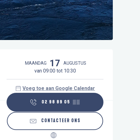
Openingstijden en contactgegeve
17
MAANDAG
AUGUSTUS
van 09:00 tot 10:30
Voeg toe aan Google Calendar
02 98 89 05
▒▒
CONTACTEER ONS