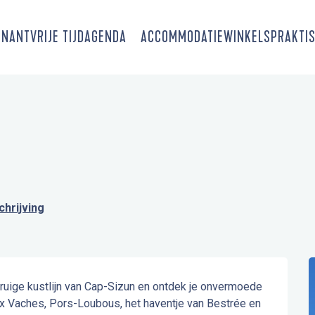
SNANT
VRIJE TIJD
AGENDA
ACCOMMODATIE
WINKELS
PRAKTIS
hrijving
 ruige kustlijn van Cap-Sizun en ontdek je onvermoede 
ux Vaches, Pors-Loubous, het haventje van Bestrée en 