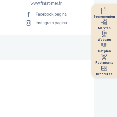
www.finist-mer.fr
Facebook pagina
Evenementen
Evenementen
Instagram pagina
Markten
Markten
Webcam
Webcam
Getijden
Getijden
Restaurants
Restaurants
Brochures
Brochures