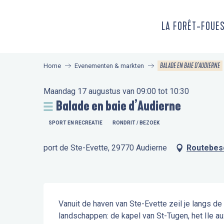
Aller
au
LA FORÊT-FOUE
contenu
principal
BALADE EN BAIE D’AUDIERNE
Home
Evenementen & markten
Maandag 17 augustus van 09:00 tot 10:30
Balade en baie d’Audierne
SPORT EN RECREATIE
RONDRIT / BEZOEK
port de Ste-Evette, 29770 Audierne
Routebesc
Beschrijving
Vanuit de haven van Ste-Evette zeil je langs de
landschappen: de kapel van St-Tugen, het Ile a