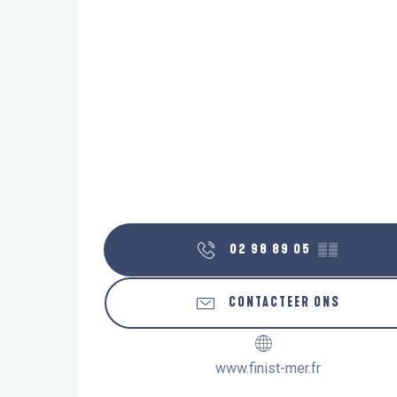
02 98 89 05
▒▒
CONTACTEER ONS
www.finist-mer.fr