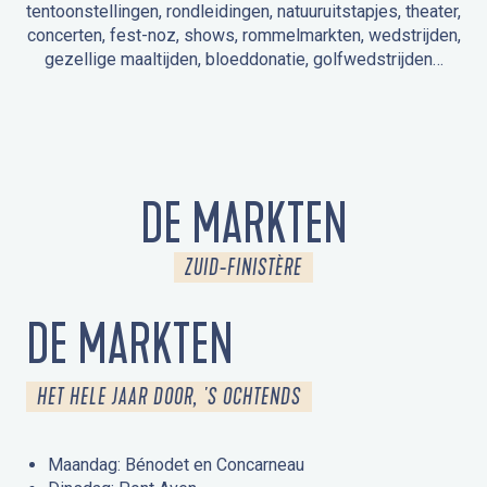
tentoonstellingen, rondleidingen, natuuruitstapjes, theater,
concerten, fest-noz, shows, rommelmarkten, wedstrijden,
gezellige maaltijden, bloeddonatie, golfwedstrijden…
EVENEMENTEN IN LA FORÊT-FOUESNANT
EVENEMENTEN IN DE OMGEVING
FEST NOZ
MARKTEN
VUURWERK
OPEN MONUMENTENDAGEN
UITSTAPJE IN DE NATUUR / RONDLEIDING
ANIMATIE VOOR KINDEREN
DE MARKTEN
ZUID-FINISTÈRE
DE MARKTEN
HET HELE JAAR DOOR, 'S OCHTENDS
Maandag: Bénodet en Concarneau