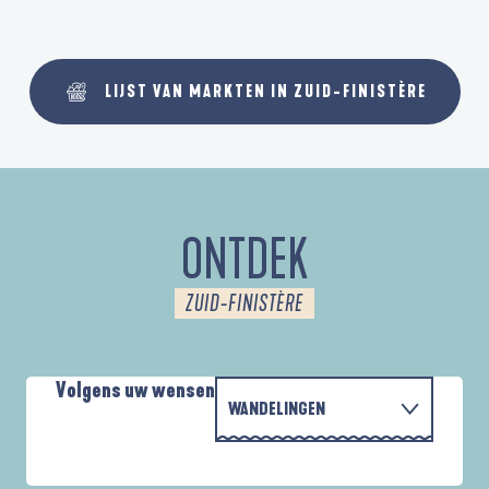
LIJST VAN MARKTEN IN ZUID-FINISTÈRE
ONTDEK
ZUID-FINISTÈRE
Volgens uw wensen
WANDELINGEN
P
MET DE FAMILIE
AUTOUR DE L'ANSE SAINT-LAURENT
D