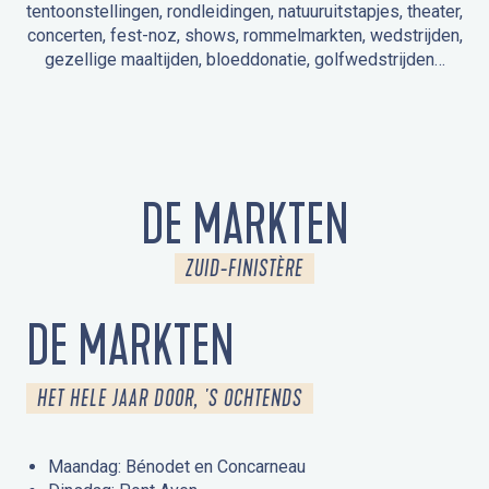
tentoonstellingen, rondleidingen, natuuruitstapjes, theater,
concerten, fest-noz, shows, rommelmarkten, wedstrijden,
gezellige maaltijden, bloeddonatie, golfwedstrijden…
EVENEMENTEN IN LA FORÊT-FOUESNANT
EVENEMENTEN IN DE OMGEVING
FEST NOZ
MARKTEN
VUURWERK
OPEN MONUMENTENDAGEN
UITSTAPJE IN DE NATUUR / RONDLEIDING
ANIMATIE VOOR KINDEREN
DE MARKTEN
ZUID-FINISTÈRE
DE MARKTEN
HET HELE JAAR DOOR, 'S OCHTENDS
Maandag: Bénodet en Concarneau