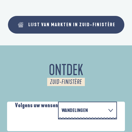
LIJST VAN MARKTEN IN ZUID-FINISTÈRE
ONTDEK
ZUID-FINISTÈRE
Volgens uw wensen
WANDELINGEN
MET DE FAMILIE
AUTOUR DE L'ANSE SAINT-LAURENT
D