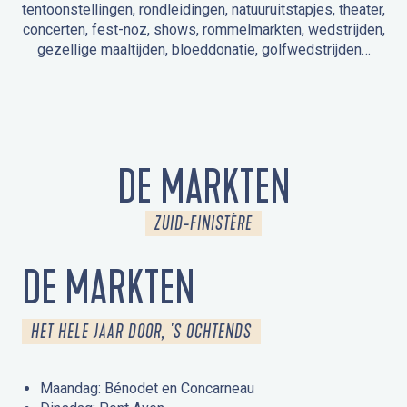
tentoonstellingen, rondleidingen, natuuruitstapjes, theater,
concerten, fest-noz, shows, rommelmarkten, wedstrijden,
gezellige maaltijden, bloeddonatie, golfwedstrijden…
EVENEMENTEN IN LA FORÊT-FOUESNANT
EVENEMENTEN IN DE OMGEVING
FEST NOZ
MARKTEN
VUURWERK
OPEN MONUMENTENDAGEN
UITSTAPJE IN DE NATUUR / RONDLEIDING
ANIMATIE VOOR KINDEREN
DE MARKTEN
ZUID-FINISTÈRE
DE MARKTEN
HET HELE JAAR DOOR, 'S OCHTENDS
Maandag: Bénodet en Concarneau