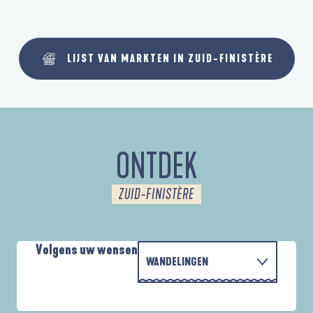
LIJST VAN MARKTEN IN ZUID-FINISTÈRE
ONTDEK
ZUID-FINISTÈRE
Volgens uw wensen
WANDELINGEN
PARCOURS D'INTERPRÉTATION DE L'ANSE
MET DE FAMILIE
DE LA FORÊT
D