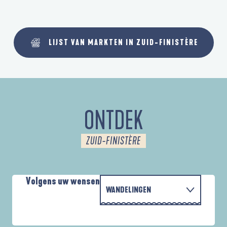
LIJST VAN MARKTEN IN ZUID-FINISTÈRE
ONTDEK
ZUID-FINISTÈRE
Volgens uw wensen
WANDELINGEN
P
MET DE FAMILIE
AUTOUR DES DEUX ANSES
D