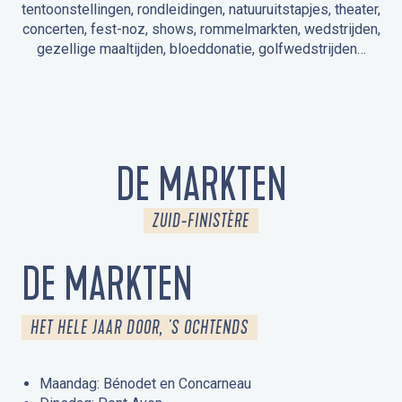
tentoonstellingen, rondleidingen, natuuruitstapjes, theater,
concerten, fest-noz, shows, rommelmarkten, wedstrijden,
gezellige maaltijden, bloeddonatie, golfwedstrijden…
EVENEMENTEN IN LA FORÊT-FOUESNANT
EVENEMENTEN IN DE OMGEVING
FEST NOZ
MARKTEN
VUURWERK
OPEN MONUMENTENDAGEN
UITSTAPJE IN DE NATUUR / RONDLEIDING
ANIMATIE VOOR KINDEREN
DE MARKTEN
ZUID-FINISTÈRE
DE MARKTEN
HET HELE JAAR DOOR, 'S OCHTENDS
Maandag: Bénodet en Concarneau