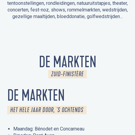
tentoonstellingen, rondleidingen, natuuruitstapjes, theater,
concerten, fest-noz, shows, rommelmarkten, wedstrijden,
gezellige maaltijden, bloeddonatie, golfwedstrijden…
EVENEMENTEN IN LA FORÊT-FOUESNANT
EVENEMENTEN IN DE OMGEVING
FEST NOZ
MARKTEN
VUURWERK
OPEN MONUMENTENDAGEN
UITSTAPJE IN DE NATUUR / RONDLEIDING
ANIMATIE VOOR KINDEREN
DE MARKTEN
ZUID-FINISTÈRE
DE MARKTEN
HET HELE JAAR DOOR, 'S OCHTENDS
Maandag: Bénodet en Concarneau