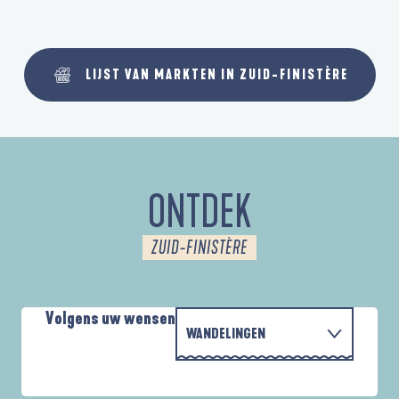
LIJST VAN MARKTEN IN ZUID-FINISTÈRE
ONTDEK
ZUID-FINISTÈRE
Volgens uw wensen
WANDELINGEN
MET DE FAMILIE
AUTOUR DES DEUX ANSES
A