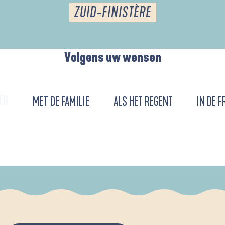
ZUID-FINISTÈRE
Volgens uw wensen
EN
MET DE FAMILIE
ALS HET REGENT
IN DE F
URENT