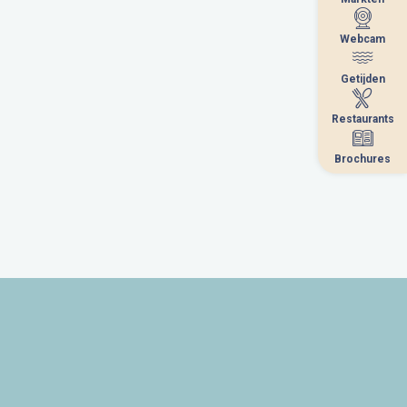
Webcam
Webcam
Getijden
Getijden
Restaurants
Restaurants
Brochures
Brochures