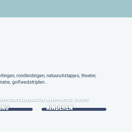
ngen, rondleidingen, natuuruitstapjes, theater,
natie, golfwedstrijden…
 IN DE
NUMENTENDAGEN
ANIMATIE VOOR
ING
KINDEREN