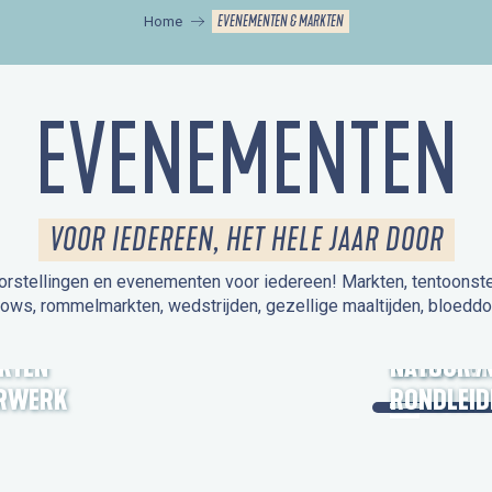
EVENEMENTEN & MARKTEN
Home
EVENEMENTEN
VOOR IEDEREEN, HET HELE JAAR DOOR
orstellingen en evenementen voor iedereen! Markten, tentoonstelli
hows, rommelmarkten, wedstrijden, gezellige maaltijden, bloeddo
UITSTAPJE
KTEN
OPEN MO
NATUUR /
RWERK
RONDLEID