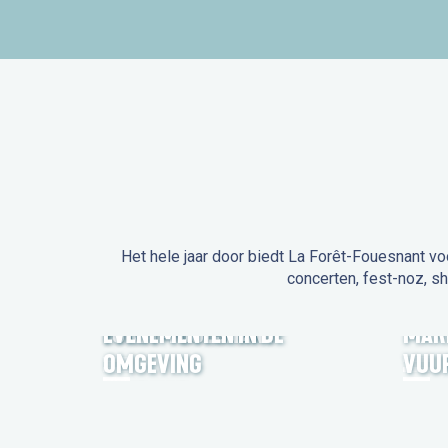
Het hele jaar door biedt La Forêt-Fouesnant vo
concerten, fest-noz, s
EVENEMENTEN IN LA
FORÊT-FOUESNANT
EVENEMENTEN IN DE
MAR
OMGEVING
VUU
FEST NOZ