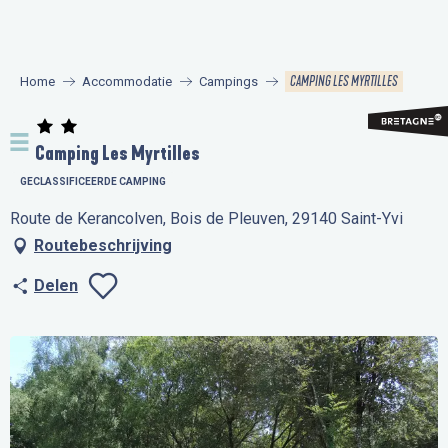
Aller
au
contenu
CAMPING LES MYRTILLES
Home
Accommodatie
Campings
principal
Camping Les Myrtilles
GECLASSIFICEERDE CAMPING
Route de Kerancolven, Bois de Pleuven, 29140 Saint-Yvi
Routebeschrijving
Delen
Ajouter aux favo