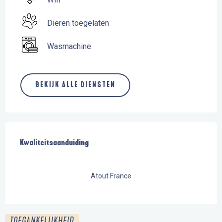
Dieren toegelaten
Wasmachine
BEKIJK ALLE DIENSTEN
Dienstverlening
Kwaliteitsaanduiding
Kwaliteitsaanduiding
Atout France
TOEGANKELIJKHEID