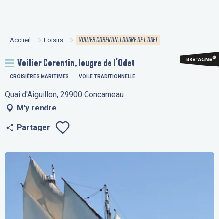
Aller
au
contenu
VOILIER CORENTIN, LOUGRE DE L'ODET
Accueil
Loisirs
principal
Voilier Corentin, lougre de l'Odet
CROISIÈRES MARITIMES
VOILE TRADITIONNELLE
Quai d'Aiguillon, 29900 Concarneau
M'y rendre
Partager
Ajouter aux fav