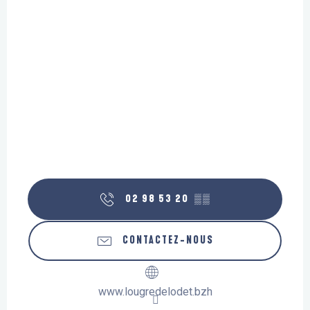
02 98 53 20
▒▒
CONTACTEZ-NOUS
www.lougredelodet.bzh