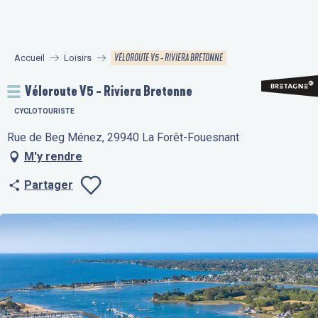
Aller
au
contenu
VÉLOROUTE V5 - RIVIERA BRETONNE
Accueil
Loisirs
principal
Véloroute V5 - Riviera Bretonne
CYCLOTOURISTE
Rue de Beg Ménez, 29940 La Forêt-Fouesnant
M'y rendre
Partager
Ajouter aux fav