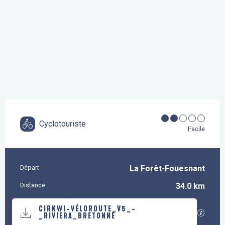
Cyclotouriste
Facile
Départ
La Forêt-Fouesnant
Informations pratiques
Distance
34.0 km
Documentation
CIRKWI-VÉLOROUTE_V5_-
SECTI
_RIVIERA_BRETONNE