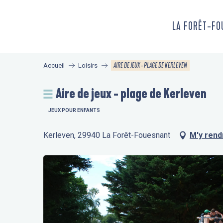
Aller
au
LA FORÊT-F
contenu
principal
AIRE DE JEUX - PLAGE DE KERLEVEN
Accueil
Loisirs
Aire de jeux - plage de Kerleven
JEUX POUR ENFANTS
Kerleven, 29940 La Forêt-Fouesnant
M'y rend