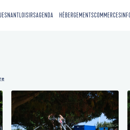
OUESNANT
LOISIRS
AGENDA
HÉBERGEMENTS
COMMERCES
INF
re