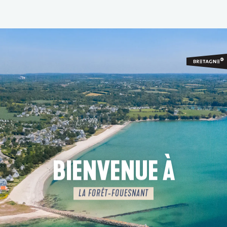
Aller
au
contenu
principal
BIENVENUE À
LA FORÊT-FOUESNANT