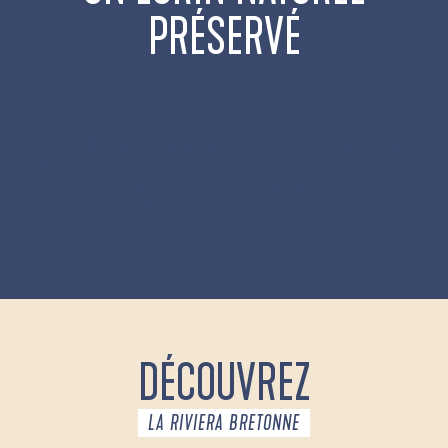
PRÉSERVÉ
MODÈLE EXPÉRIENCE
Nunc nulla. Nam adipiscing. Nunc sed turpis. Nullam
quis ante. Praesent ac sem eget est egestas
volutpat. Lorem ipsum dolor sit amet, consectetuer
adipiscing elit. Nam...
DÉCOUVREZ
LA RIVIERA BRETONNE