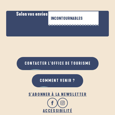
Selon vos envies
INCONTOURNABLES
EN FAMILLE
LE MANOIR DE MESMEUR
ENTRE AMIS
EN AMOUREUX
CONTACTER L'OFFICE DE TOURISME
COMMENT VENIR ?
S'ABONNER À LA NEWSLETTER
ACCESSIBILITÉ