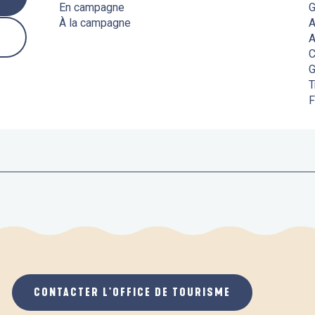
En campagne
G
À la campagne
A
A
C
G
T
F
CONTACTER L'OFFICE DE TOURISME