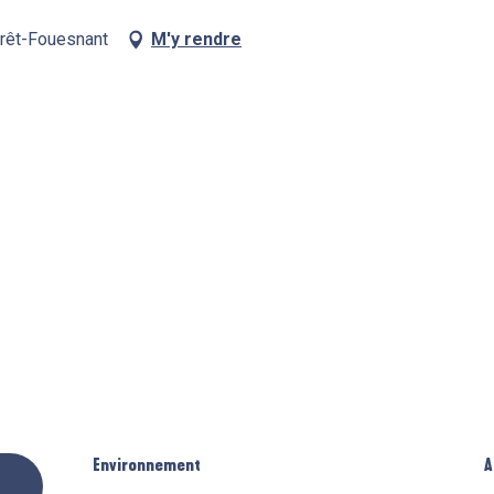
orêt-Fouesnant
M'y rendre
Environnement
Environnement
A
A