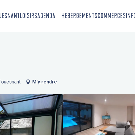
OUESNANT
LOISIRS
AGENDA
HÉBERGEMENTS
COMMERCES
INF
-Fouesnant
M'y rendre