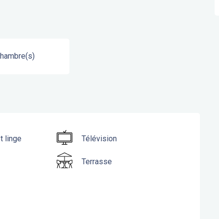
Chambre(s)
t linge
Télévision
Terrasse