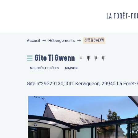
Aller
au
LA FORÊT-F
contenu
principal
GÎTE TI GWENN
Accueil
Hébergements
Gîte Ti Gwenn
MEUBLÉS ET GÎTES
MAISON
Gîte n°29G29130, 341 Kervigueon, 29940 La Forêt