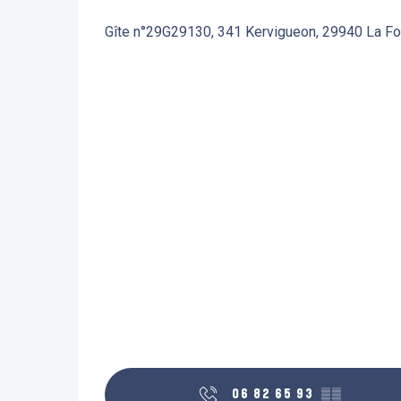
Gîte n°29G29130, 341 Kervigueon, 29940 La F
06 82 65 93
▒▒