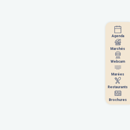
Agenda
Agenda
Marchés
Marchés
Webcam
Webcam
Marées
Marées
Restaurants
Restaurants
Septembre 2026
Brochures
Brochures
a
me
je
ve
sa
di
1
2
3
4
5
6
8
9
10
11
12
13