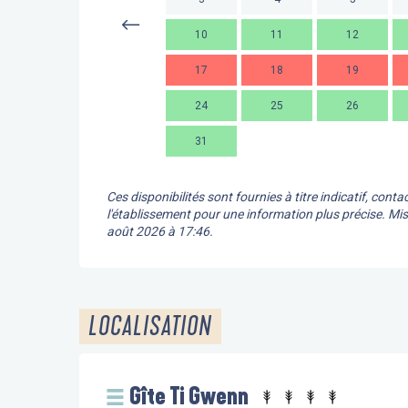
10
11
12
17
18
19
24
25
26
31
Ces disponibilités sont fournies à titre indicatif, conta
l'établissement pour une information plus précise.
Mis
août 2026 à 17:46.
LOCALISATION
Gîte Ti Gwenn