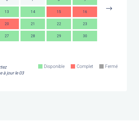
13
14
15
16
14
1
20
21
22
23
21
2
27
28
29
30
28
2
Disponible
Complet
Fermé
ctez
e à jour le
03