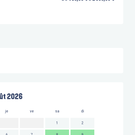
ût 2026
je
ve
sa
di
lu
m
1
2
6
7
8
9
7