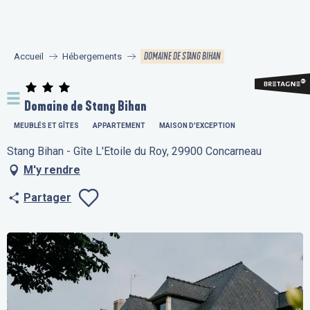
Aller
au
contenu
DOMAINE DE STANG BIHAN
Accueil
Hébergements
principal
Domaine de Stang Bihan
MEUBLÉS ET GÎTES
APPARTEMENT
MAISON D'EXCEPTION
Stang Bihan - Gîte L'Etoile du Roy, 29900 Concarneau
M'y rendre
Partager
Ajouter aux fav