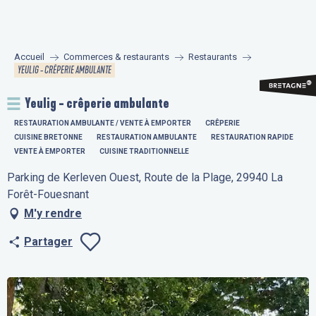
Aller
au
contenu
Accueil
Commerces & restaurants
Restaurants
principal
YEULIG - CRÊPERIE AMBULANTE
Yeulig - crêperie ambulante
RESTAURATION AMBULANTE / VENTE À EMPORTER
CRÊPERIE
CUISINE BRETONNE
RESTAURATION AMBULANTE
RESTAURATION RAPIDE
VENTE À EMPORTER
CUISINE TRADITIONNELLE
Parking de Kerleven Ouest, Route de la Plage, 29940 La
Forêt-Fouesnant
M'y rendre
Partager
Ajouter aux fav