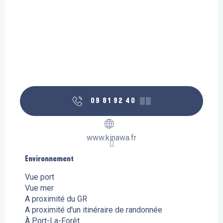
09 81 92 40
▒▒
www.kinawa.fr
Environnement
Environnement
Vue port
Vue mer
A proximité du GR
A proximité d'un itinéraire de randonnée
À Port-La-Forêt