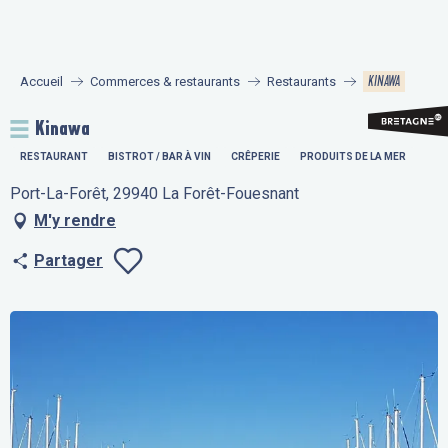
Aller
au
contenu
KINAWA
Accueil
Commerces & restaurants
Restaurants
principal
Kinawa
RESTAURANT
BISTROT / BAR À VIN
CRÊPERIE
PRODUITS DE LA MER
Port-La-Forêt, 29940 La Forêt-Fouesnant
M'y rendre
Partager
Ajouter aux fav