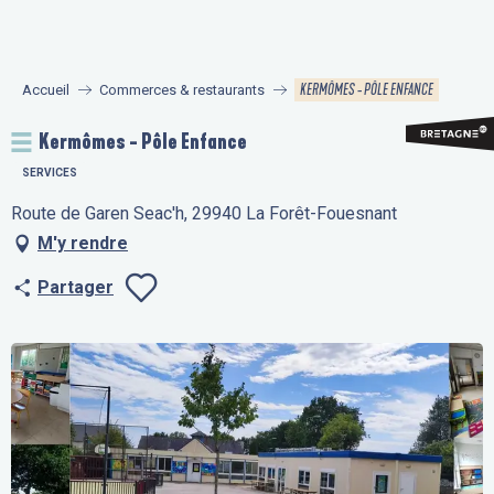
Aller
au
contenu
KERMÔMES - PÔLE ENFANCE
Accueil
Commerces & restaurants
principal
Kermômes - Pôle Enfance
SERVICES
Route de Garen Seac'h, 29940 La Forêt-Fouesnant
M'y rendre
Partager
Ajouter aux fav