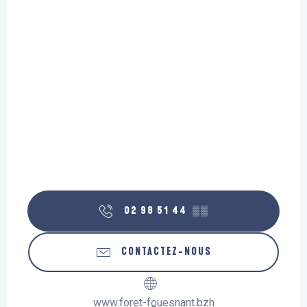
02 98 51 44
▒▒
CONTACTEZ-NOUS
www.foret-fouesnant.bzh