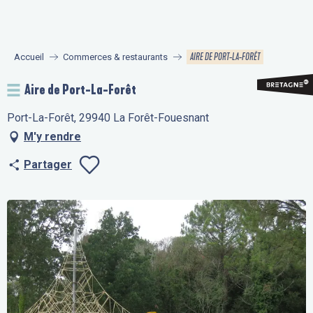
Aller
au
contenu
AIRE DE PORT-LA-FORÊT
Accueil
Commerces & restaurants
principal
Aire de Port-La-Forêt
Port-La-Forêt, 29940 La Forêt-Fouesnant
M'y rendre
Partager
Ajouter aux fav