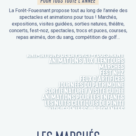
POUR TOUS TOUTE L'ANNÉE
La Forêt-Fouesnant propose tout au long de l’année des
spectacles et animations pour tous ! Marchés,
expositions, visites guidées, sorties natures, théâtre,
concerts, fest-noz, spectacles, trocs et puces, courses,
repas animés, don du sang, compétition de golf…
ANIMATIONS DE LA FORÊT-FOUESNANT
ANIMATIONS AUX ALENTOURS
MARCHÉS
FEST NOZ
FEUX D’ARTIFICES
JOURNÉES DU PATRIMOINE
SORTIE NATURE / VISITE GUIDÉE
ANIMATIONS POUR LES ENFANTS
LES NUITS CELTIQUES DE PENITI
VIDE-GRENIERS – BROCANTES