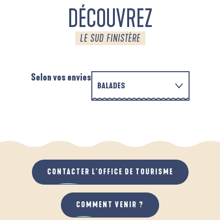
DÉCOUVREZ
LE SUD FINISTÈRE
Selon vos envies
BALADES
PARCOURS D'INTERPRÉTATION DE L'ANSE
EN FAMILLE
DE LA FORÊT
D
QUAND IL PLEUT
AU GRAND AIR
CONTACTER L'OFFICE DE TOURISME
COMMENT VENIR ?