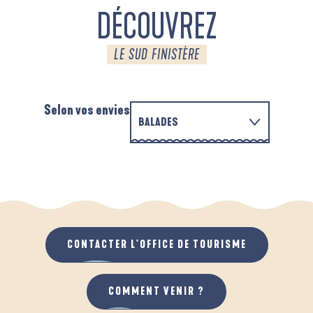
DÉCOUVREZ
LE SUD FINISTÈRE
Selon vos envies
BALADES
P
EN FAMILLE
AUTOUR DE L'ANSE SAINT-LAURENT
D
QUAND IL PLEUT
AU GRAND AIR
CONTACTER L'OFFICE DE TOURISME
COMMENT VENIR ?