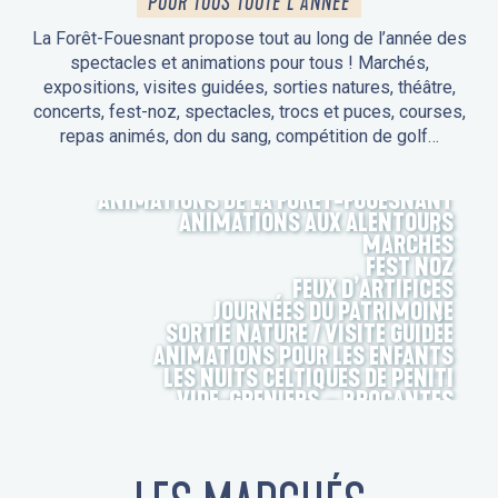
POUR TOUS TOUTE L'ANNÉE
La Forêt-Fouesnant propose tout au long de l’année des
spectacles et animations pour tous ! Marchés,
expositions, visites guidées, sorties natures, théâtre,
concerts, fest-noz, spectacles, trocs et puces, courses,
repas animés, don du sang, compétition de golf…
ANIMATIONS DE LA FORÊT-FOUESNANT
ANIMATIONS AUX ALENTOURS
MARCHÉS
FEST NOZ
FEUX D’ARTIFICES
JOURNÉES DU PATRIMOINE
SORTIE NATURE / VISITE GUIDÉE
ANIMATIONS POUR LES ENFANTS
LES NUITS CELTIQUES DE PENITI
VIDE-GRENIERS – BROCANTES