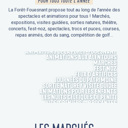
POUR TOUS TOUTE L'ANNÉE
La Forêt-Fouesnant propose tout au long de l’année des
spectacles et animations pour tous ! Marchés,
expositions, visites guidées, sorties natures, théâtre,
concerts, fest-noz, spectacles, trocs et puces, courses,
repas animés, don du sang, compétition de golf…
ANIMATIONS DE LA FORÊT-FOUESNANT
ANIMATIONS AUX ALENTOURS
MARCHÉS
FEST NOZ
FEUX D’ARTIFICES
JOURNÉES DU PATRIMOINE
SORTIE NATURE / VISITE GUIDÉE
ANIMATIONS POUR LES ENFANTS
LES NUITS CELTIQUES DE PENITI
VIDE-GRENIERS – BROCANTES