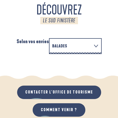
DÉCOUVREZ
LE SUD FINISTÈRE
Selon vos envies
BALADES
PARCOURS D'INTERPRÉTATION DE L'ANSE
EN FAMILLE
DE LA FORÊT
D
QUAND IL PLEUT
AU GRAND AIR
CONTACTER L'OFFICE DE TOURISME
COMMENT VENIR ?