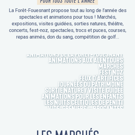
POUR TOUS TOUTE L'ANNÉE
La Forêt-Fouesnant propose tout au long de l’année des
spectacles et animations pour tous ! Marchés,
expositions, visites guidées, sorties natures, théâtre,
concerts, fest-noz, spectacles, trocs et puces, courses,
repas animés, don du sang, compétition de golf…
ANIMATIONS DE LA FORÊT-FOUESNANT
ANIMATIONS AUX ALENTOURS
MARCHÉS
FEST NOZ
FEUX D’ARTIFICES
JOURNÉES DU PATRIMOINE
SORTIE NATURE / VISITE GUIDÉE
ANIMATIONS POUR LES ENFANTS
LES NUITS CELTIQUES DE PENITI
VIDE-GRENIERS – BROCANTES