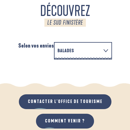
DÉCOUVREZ
LE SUD FINISTÈRE
Selon vos envies
BALADES
PARCOURS D'INTERPRÉTATION DE L'ANSE
EN FAMILLE
DE LA FORÊT
D
QUAND IL PLEUT
AU GRAND AIR
CONTACTER L'OFFICE DE TOURISME
COMMENT VENIR ?