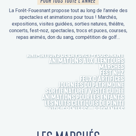
POUR TOUS TOUTE L'ANNÉE
La Forêt-Fouesnant propose tout au long de l’année des
spectacles et animations pour tous ! Marchés,
expositions, visites guidées, sorties natures, théâtre,
concerts, fest-noz, spectacles, trocs et puces, courses,
repas animés, don du sang, compétition de golf…
ANIMATIONS DE LA FORÊT-FOUESNANT
ANIMATIONS AUX ALENTOURS
MARCHÉS
FEST NOZ
FEUX D’ARTIFICES
JOURNÉES DU PATRIMOINE
SORTIE NATURE / VISITE GUIDÉE
ANIMATIONS POUR LES ENFANTS
LES NUITS CELTIQUES DE PENITI
VIDE-GRENIERS – BROCANTES