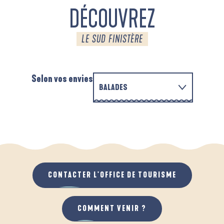
DÉCOUVREZ
LE SUD FINISTÈRE
Selon vos envies
BALADES
EN FAMILLE
D'UN PORT À L'AUTRE
A
QUAND IL PLEUT
AU GRAND AIR
CONTACTER L'OFFICE DE TOURISME
COMMENT VENIR ?