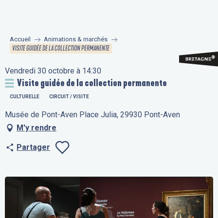
Aller
au
contenu
Accueil
Animations & marchés
principal
VISITE GUIDÉE DE LA COLLECTION PERMANENTE
Vendredi 30 octobre à 14:30
Visite guidée de la collection permanente
CULTURELLE
CIRCUIT / VISITE
Musée de Pont-Aven Place Julia, 29930 Pont-Aven
M'y rendre
Partager
Ajouter aux fav