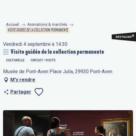
Aller
au
contenu
Accueil
Animations & marchés
principal
VISITE GUIDÉE DE LA COLLECTION PERMANENTE
Vendredi 4 septembre à 14:30
Visite guidée de la collection permanente
CULTURELLE
CIRCUIT / VISITE
Musée de Pont-Aven Place Julia, 29930 Pont-Aven
M'y rendre
Partager
Ajouter aux fav