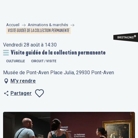
Aller
au
contenu
Accueil
Animations & marchés
principal
VISITE GUIDÉE DE LA COLLECTION PERMANENTE
Vendredi 28 août à 14:30
Visite guidée de la collection permanente
CULTURELLE
CIRCUIT / VISITE
Musée de Pont-Aven Place Julia, 29930 Pont-Aven
M'y rendre
Partager
Ajouter aux fav