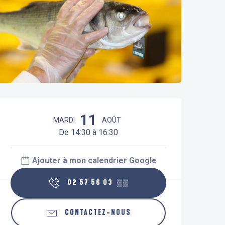
Ouverture et coordonnées
11
MARDI
AOÛT
De 14:30 à 16:30
Ajouter à mon calendrier Google
02 57 56 03
▒▒
CONTACTEZ-NOUS