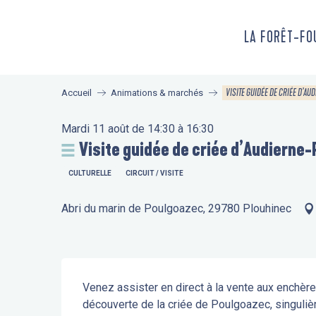
Aller
au
LA FORÊT-F
contenu
principal
VISITE GUIDÉE DE CRIÉE D’A
Accueil
Animations & marchés
Mardi 11 août de 14:30 à 16:30
Visite guidée de criée d’Audierne
CULTURELLE
CIRCUIT / VISITE
Abri du marin de Poulgoazec, 29780 Plouhinec
Description
Venez assister en direct à la vente aux enchères
découverte de la criée de Poulgoazec, singulièr