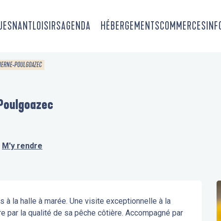
OUESNANT
LOISIRS
AGENDA
HÉBERGEMENTS
COMMERCES
INF
UDIERNE-POULGOAZEC
-Poulgoazec
M'y rendre
 à la halle à marée. Une visite exceptionnelle à la 
e par la qualité de sa pêche côtière. Accompagné par 