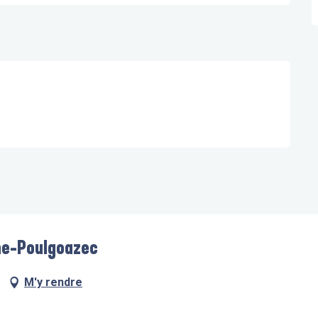
rne-Poulgoazec
M'y rendre