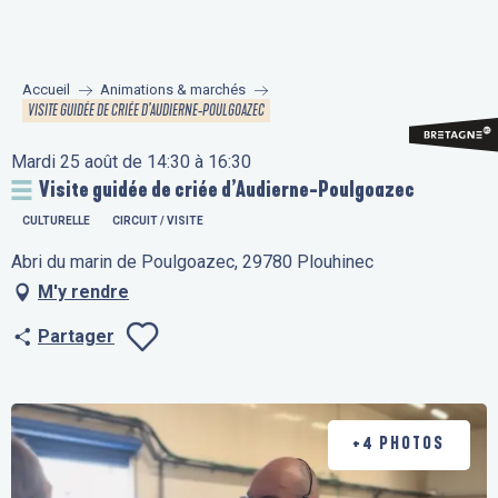
Aller
au
contenu
Accueil
Animations & marchés
principal
VISITE GUIDÉE DE CRIÉE D’AUDIERNE-POULGOAZEC
Mardi 25 août de 14:30 à 16:30
Visite guidée de criée d’Audierne-Poulgoazec
CULTURELLE
CIRCUIT / VISITE
Abri du marin de Poulgoazec, 29780 Plouhinec
M'y rendre
Partager
Ajouter aux fav
+4 PHOTOS