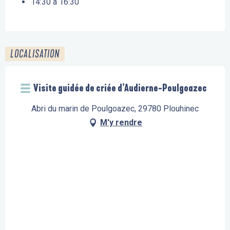
14:30 à 16:30
LOCALISATION
Visite guidée de criée d’Audierne-Poulgoazec
Abri du marin de Poulgoazec, 29780 Plouhinec
M'y rendre