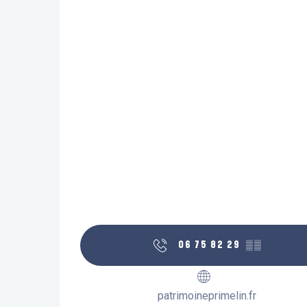
06 75 82 29
▒▒
patrimoineprimelin.fr