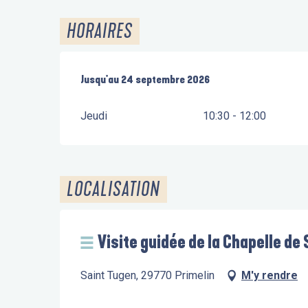
HORAIRES
Du
Jusqu'au
4 juin 2026
24 septembre 2026
au
24 septembre 2026
Jeudi
10:30 - 12:00
LOCALISATION
Visite guidée de la Chapelle de
Saint Tugen, 29770 Primelin
M'y rendre