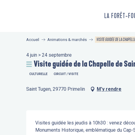
Aller
au
LA FORÊT-F
contenu
principal
VISITE GUIDÉE DE LA CHAPELL
Accueil
Animations & marchés
4 juin > 24 septembre
Visite guidée de la Chapelle de Sa
CULTURELLE
CIRCUIT / VISITE
Saint Tugen, 29770 Primelin
M'y rendre
Description
Visites guidée les jeudis à 10h30 : venez déco
Monuments Historique, emblématique du Cap-Sizun