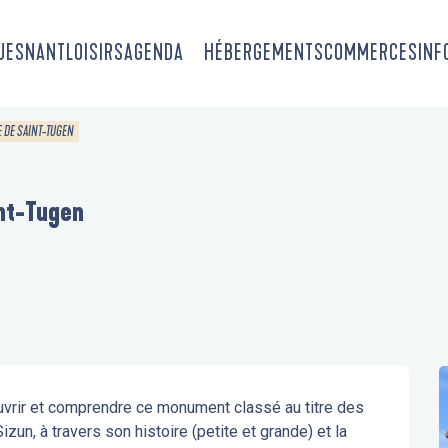
OUESNANT
LOISIRS
AGENDA
HÉBERGEMENTS
COMMERCES
INF
E DE SAINT-TUGEN
int-Tugen
uvrir et comprendre ce monument classé au titre des 
, à travers son histoire (petite et grande) et la 