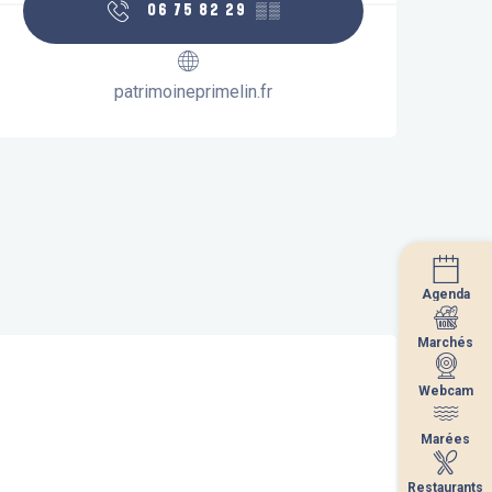
06 75 82 29
▒▒
patrimoineprimelin.fr
Agenda
Agenda
Marchés
Marchés
Webcam
Webcam
Marées
Marées
Restaurants
Restaurants