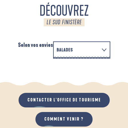
DÉCOUVREZ
LE SUD FINISTÈRE
Selon vos envies
BALADES
PARCOURS D'INTERPRÉTATION DE L'ANSE
EN FAMILLE
DE LA FORÊT
A
QUAND IL PLEUT
AU GRAND AIR
CONTACTER L'OFFICE DE TOURISME
COMMENT VENIR ?