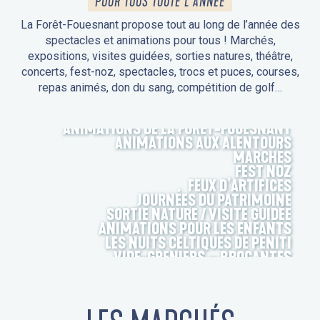
POUR TOUS TOUTE L'ANNÉE
La Forêt-Fouesnant propose tout au long de l’année des
spectacles et animations pour tous ! Marchés,
expositions, visites guidées, sorties natures, théâtre,
concerts, fest-noz, spectacles, trocs et puces, courses,
repas animés, don du sang, compétition de golf…
ANIMATIONS DE LA FORÊT-FOUESNANT
ANIMATIONS AUX ALENTOURS
MARCHÉS
FEST NOZ
FEUX D’ARTIFICES
JOURNÉES DU PATRIMOINE
SORTIE NATURE / VISITE GUIDÉE
ANIMATIONS POUR LES ENFANTS
LES NUITS CELTIQUES DE PENITI
VIDE-GRENIERS – BROCANTES