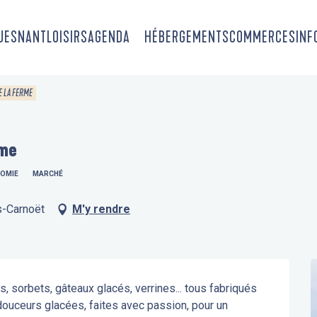
OUESNANT
LOISIRS
AGENDA
HÉBERGEMENTS
COMMERCES
INF
E LA FERME
rme
OMIE
MARCHÉ
s-Carnoët
M'y rendre
s, sorbets, gâteaux glacés, verrines... tous fabriqués 
douceurs glacées, faites avec passion, pour un 