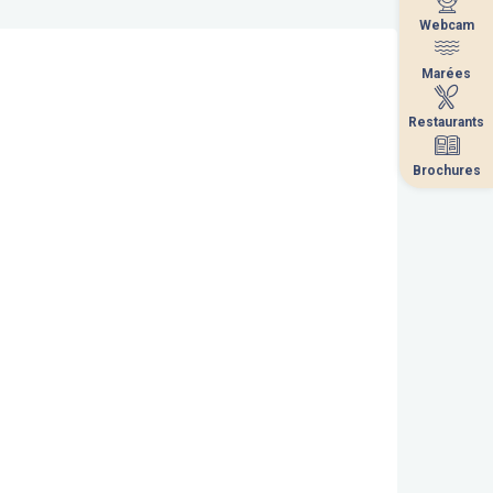
Webcam
Webcam
Marées
Marées
Restaurants
Restaurants
Brochures
Brochures