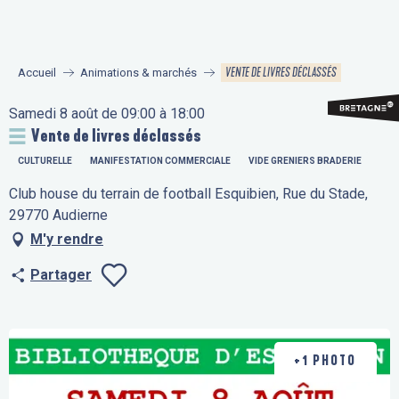
Aller
au
contenu
VENTE DE LIVRES DÉCLASSÉS
Accueil
Animations & marchés
principal
Samedi 8 août de 09:00 à 18:00
Vente de livres déclassés
CULTURELLE
MANIFESTATION COMMERCIALE
VIDE GRENIERS BRADERIE
Club house du terrain de football Esquibien, Rue du Stade,
29770 Audierne
M'y rendre
Partager
Ajouter aux fav
+1 PHOTO