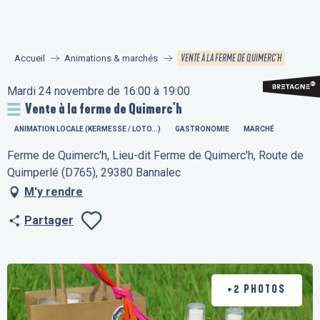
Aller
au
contenu
VENTE À LA FERME DE QUIMERC'H
Accueil
Animations & marchés
principal
Mardi 24 novembre de 16:00 à 19:00
Vente à la ferme de Quimerc'h
ANIMATION LOCALE (KERMESSE / LOTO...)
GASTRONOMIE
MARCHÉ
Ferme de Quimerc'h, Lieu-dit Ferme de Quimerc'h, Route de
Quimperlé (D765), 29380 Bannalec
M'y rendre
Partager
Ajouter aux fav
+2 PHOTOS