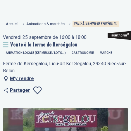
Aller
au
contenu
VENTE À LA FERME DE KERSÉGALOU
Accueil
Animations & marchés
principal
Vendredi 25 septembre de 16:00 à 18:00
Vente à la ferme de Kerségalou
ANIMATION LOCALE (KERMESSE / LOTO...)
GASTRONOMIE
MARCHÉ
Ferme de Kerségalou, Lieu-dit Ker Segalou, 29340 Riec-sur-
Belon
M'y rendre
Partager
Ajouter aux fav