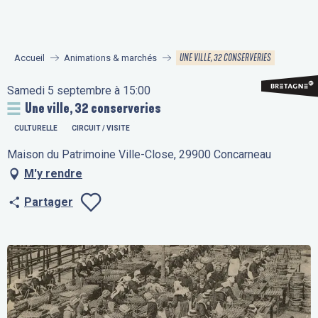
Aller
au
contenu
UNE VILLE, 32 CONSERVERIES
Accueil
Animations & marchés
principal
Samedi 5 septembre à 15:00
Une ville, 32 conserveries
CULTURELLE
CIRCUIT / VISITE
Maison du Patrimoine Ville-Close, 29900 Concarneau
M'y rendre
Partager
Ajouter aux fav